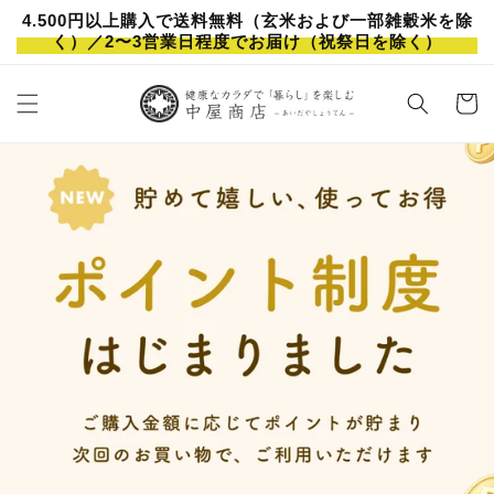
Skip to
4.500円以上購入で送料無料（玄米および一部雑穀米を除
content
く）／2〜3営業日程度でお届け（祝祭日を除く）
Cart