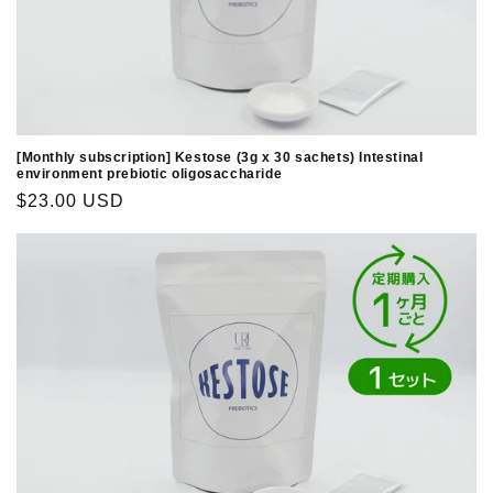
[Monthly subscription] Kestose (3g x 30 sachets) Intestinal
environment prebiotic oligosaccharide
Regular
$23.00 USD
price