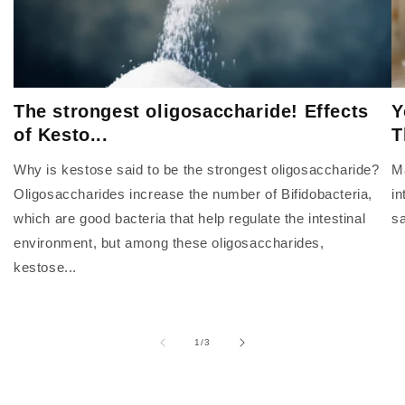
The strongest oligosaccharide! Effects
Y
of Kesto...
T
Why is kestose said to be the strongest oligosaccharide?
Ma
Oligosaccharides increase the number of Bifidobacteria,
in
which are good bacteria that help regulate the intestinal
sa
environment, but among these oligosaccharides,
kestose...
of
1
/
3