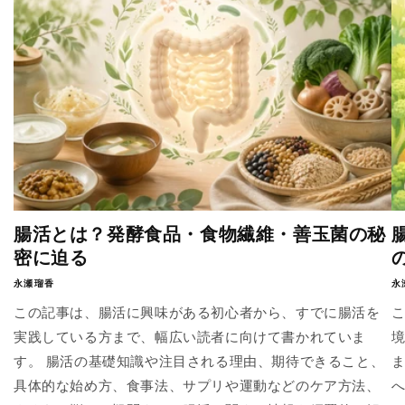
腸活とは？発酵食品・食物繊維・善玉菌の秘
密に迫る
永瀬瑠香
永
この記事は、腸活に興味がある初心者から、すでに腸活を
実践している方まで、幅広い読者に向けて書かれていま
す。 腸活の基礎知識や注目される理由、期待できること、
具体的な始め方、食事法、サプリや運動などのケア方法、