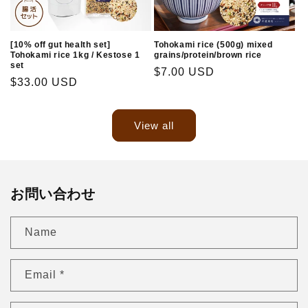
Tohokami rice (500g) mixed
[10% off gut health set]
grains/protein/brown rice
Tohokami rice 1kg / Kestose 1
set
Regular
$7.00 USD
Regular
$33.00 USD
price
price
View all
お問い合わせ
Name
Email
*