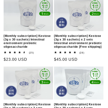
[Monthly subscription] Kestose
[Monthly subscription] Kestose
(3g x 30 sachets) Intestinal
(3g x 30 sachets) x 2 sets
environment prebiotic
Intestinal environment prebiotic
oligosaccharide
oligosaccharide [Free shipping]
25
28
(25)
(28)
total
total
Regular
$23.00 USD
Regular
$45.00 USD
reviews
reviews
price
price
[Monthly subscription] Kestose
[Monthly subscription] Kestose
(3g x 30 sachets) x 3 sets
(3g x 30 sachets) x 4 sets