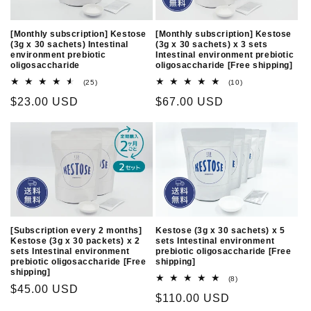
[Monthly subscription] Kestose
[Monthly subscription] Kestose
(3g x 30 sachets) Intestinal
(3g x 30 sachets) x 3 sets
environment prebiotic
Intestinal environment prebiotic
oligosaccharide
oligosaccharide [Free shipping]
25
10
(25)
(10)
total
total
Regular
$23.00 USD
Regular
$67.00 USD
reviews
reviews
price
price
[Subscription every 2 months]
Kestose (3g x 30 sachets) x 5
Kestose (3g x 30 packets) x 2
sets Intestinal environment
sets Intestinal environment
prebiotic oligosaccharide [Free
prebiotic oligosaccharide [Free
shipping]
shipping]
8
(8)
Regular
$45.00 USD
total
Regular
$110.00 USD
reviews
price