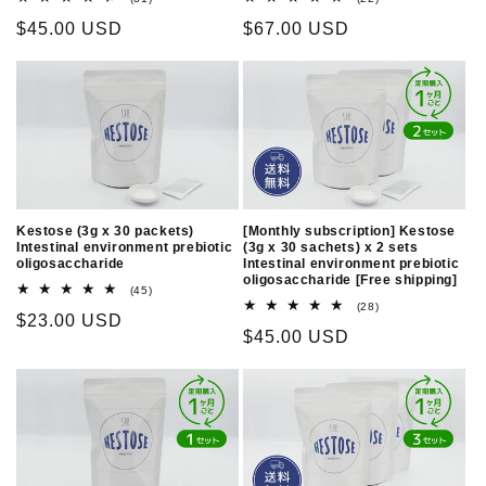
total
total
Regular
$45.00 USD
Regular
$67.00 USD
reviews
reviews
price
price
Kestose (3g x 30 packets)
[Monthly subscription] Kestose
Intestinal environment prebiotic
(3g x 30 sachets) x 2 sets
oligosaccharide
Intestinal environment prebiotic
oligosaccharide [Free shipping]
45
(45)
total
28
(28)
Regular
$23.00 USD
reviews
total
Regular
$45.00 USD
reviews
price
price