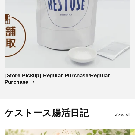
[Store Pickup] Regular Purchase/Regular
Purchase
ケストース腸活日記
View all