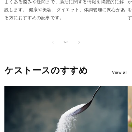
よくある悩みや疑問まで、腸活に関する情報を網羅的に解
説します。 健康や美容、ダイエット、体調管理に関心があ
る方におすすめの記事です。
of
1
/
3
ケストースのすすめ
View all