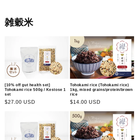
雑穀米
Tohokami rice (Tohokami rice)
[10% off gut health set]
1kg, mixed grains/protein/brown
Tohokami rice 500g / Kestose 1
rice
set
Regular
$14.00 USD
Regular
$27.00 USD
price
price