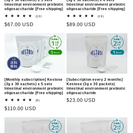
Intestinal environment prebiotic
Intestinal environment prebiotic
oligosaccharide [Free shipping]
oligosaccharide [Free shipping]
10
19
(10)
(19)
total
total
Regular
$67.00 USD
Regular
$89.00 USD
reviews
reviews
price
price
[Monthly subscription] Kestose
[Subscription every 2 months]
(3g x 30 sachets) x 5 sets
Kestose (3g x 30 packets)
Intestinal environment prebiotic
Intestinal environment prebiotic
oligosaccharide [Free shipping]
oligosaccharide
Regular
$23.00 USD
8
(8)
total
price
Regular
$110.00 USD
reviews
price