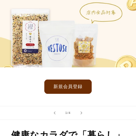
新規会員登録
of
1
/
4
健康なカラダで「暮らし」