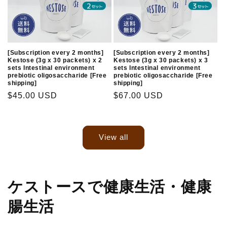
[Subscription every 2 months]
[Subscription every 2 months]
Kestose (3g x 30 packets) x 2
Kestose (3g x 30 packets) x 3
sets Intestinal environment
sets Intestinal environment
prebiotic oligosaccharide [Free
prebiotic oligosaccharide [Free
shipping]
shipping]
Regular
$45.00 USD
Regular
$67.00 USD
price
price
View all
ケストースで健康生活・健康
腸生活